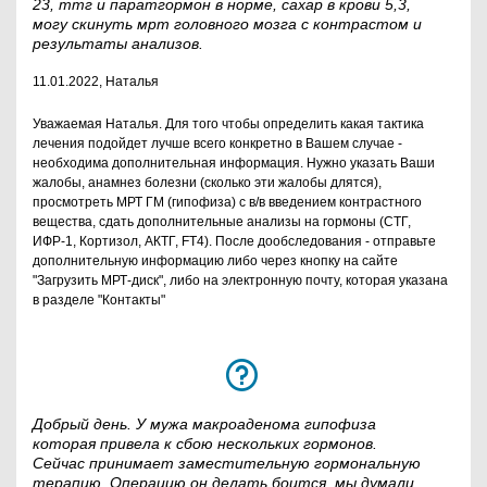
23, ттг и паратгормон в норме, сахар в крови 5,3,
могу скинуть мрт головного мозга с контрастом и
результаты анализов.
11.01.2022, Наталья
Уважаемая Наталья. Для того чтобы определить какая тактика
лечения подойдет лучше всего конкретно в Вашем случае -
необходима дополнительная информация. Нужно указать Ваши
жалобы, анамнез болезни (сколько эти жалобы длятся),
просмотреть МРТ ГМ (гипофиза) с в/в введением контрастного
вещества, сдать дополнительные анализы на гормоны (СТГ,
ИФР-1, Кортизол, АКТГ, FT4). После дообследования - отправьте
дополнительную информацию либо через кнопку на сайте
"Загрузить МРТ-диск", либо на электронную почту, которая указана
в разделе "Контакты"
Добрый день. У мужа макроаденома гипофиза
которая привела к сбою нескольких гормонов.
Сейчас принимает заместительную гормональную
терапию. Операцию он делать боится, мы думали