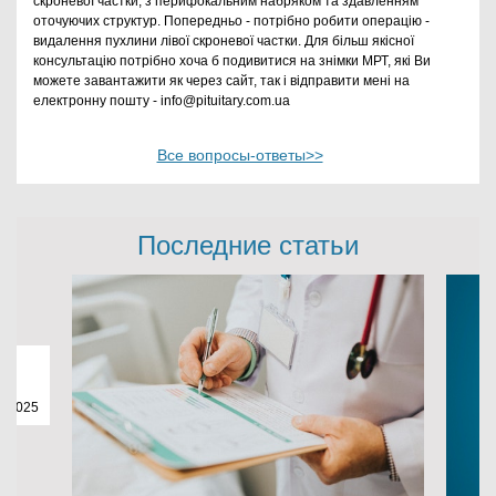
скроневої частки, з перифокальним набряком та здавленням
оточуючих структур. Попередньо - потрібно робити операцію -
видалення пухлини лівої скроневої частки. Для більш якісної
консультацію потрібно хоча б подивитися на знімки МРТ, які Ви
можете завантажити як через сайт, так і відправити мені на
електронну пошту - info@pituitary.com.ua
Все вопросы-ответы>>
Последние статьи
3.2025