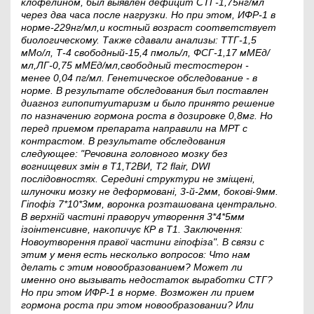
клофелином, был выявлен дефицит СТГ-1,75нг/мл
через два часа после нагрузки. Но при этом, ИФР-1 в
норме-229нг/мл,и костный возраст соответствует
биологическому. Также сдавали анализы: ТТГ-1,5
мМо/л, Т-4 свободный-15,4 пмоль/л, ФСГ-1,17 мМЕд/
мл,ЛГ-0,75 мМЕд/мл,свободный тестостерон -
менее 0,04 пг/мл. Генетическое обследование - в
норме. В результате обследования был поставлен
диагноз гипопитуитаризм и было принято решение
по назначению гормона роста в дозировке 0,8мг. Но
перед приемом препарата направили на МРТ с
контрастом. В результате обследования
следующее: "Речовина головного мозку без
вогнищевих змін в Т1,Т2ВИ, Т2 flair, DWI
послідовностях. Середині структури не зміщені,
шлуночки мозку не деформовані, 3-й-2мм, бокові-9мм.
Гіпофіз 7*10*3мм, воронка розташована центрально.
В верхній частині праворуч утворення 3*4*5мм
ізоінтенсивне, накопичує КР в Т1. Заключення:
Новоутворення правої частини гіпофіза". В связи с
этим у меня есть несколько вопросов: Что нам
делать с этим новообразованием? Может ли
именно оно вызывать недостаток выработки СТГ?
Но при этом ИФР-1 в норме. Возможен ли прием
гормона роста при этом новообразовании? Или