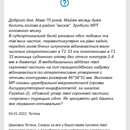
Доброго дня. Мамі 70 років. Майже місяць дуже
болить голова в районі "висків". Зробили МРТ
головного мозку.
В субкортикальній белій речовині обох лобових та
тім’яних часток, перівентикулярно на рівні задніх,
передніх рогів бічних шлуночків відзначається мало
чисельні гіперінтенсивні в Т2 33 та ізоінтенсивні в Т1
33 вогнища судинного гліому без чітких контурів 2-4
мм в діаметрі. В медіобазальних відділах лівої
скроневої частини на тлі пальцеподібного набряку
відзначається ізо-гіперінтенсивне утворення з
чіткими контурами розміром 46*34*31 мм. Висновок:
МР-ознаки церебральної мікроангіопатії (прояви
дисциркуляторної енцефалопатіїї, за шкалою
Fazekas-2), об’ємний утвір лівої скроневої частини,
«порожнє» турецьке сідло. Як зрозуміти цей діагноз,
яке лікування оптимальне?
04.01.2022, Тетяна
Шановна Тетяна. Скоріш за все у Вашої мами пухлина лівої