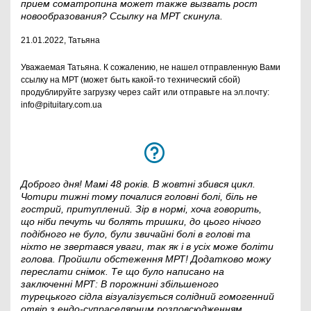
прием соматропина может также вызвать рост
новообразования? Ссылку на МРТ скинула.
21.01.2022, Татьяна
Уважаемая Татьяна. К сожалению, не нашел отправленную Вами
ссылку на МРТ (может быть какой-то технический сбой)
продублируйте загрузку через сайт или отправьте на эл.почту:
info@pituitary.com.ua
Доброго дня! Мамі 48 років. В жовтні збився цикл.
Чотири тижні тому почалися головні болі, біль не
гострий, притуплений. Зір в нормі, хоча говорить,
що ніби печуть чи болять тришки, до цього нічого
подібного не було, були звичайні болі в голові та
ніхто не звертався уваги, так як і в усіх може боліти
голова. Пройшли обстеження МРТ! Додатково можу
переслати снімок. Те що було написано на
заключенні МРТ: В порожнині збільшеного
турецького сідла візуалізується солідний гомогенний
отвір з ендо-супраселярним розповсюдженням