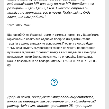
ізоінтенсівного МР-сигналу на всіх МР-дослідженнях,
розмірами 23,8*21,8*23,1 мм. Сьогодні отримали
аналізи по гормонах, все в нормі. Подскажіть будь
ласка, що нам робити?
13.01.2022, Олег
Шановний Олег. Якщо всі гормони в межах норми, то у Вашої мами
гормонально неактивна аденома гіпофіза (медикаментозна
терапія в цьому випадку не допоможе). Пухлина з часом буде
тільки збільшуватись у розмірах та щоб не чекати проростання
пухлини в ті ділянки головного мозку з яких видалити її вже буде
неможливо - потрібно записуватись на операцію. Записатись -
можна позвонивши по телефонам: 050-175-03-03 та 097-175-03-
03
Добрый вечер, обнаружили микроаденому гипофиза,
нужна ли операция, какое лечение или наблюдаться?
размер 4х4х4 мм, анализ пролактин 28, при норме