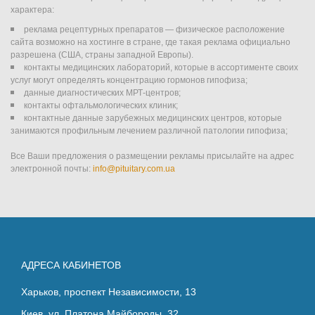
Реклама
характера:
на
реклама рецептурных препаратов — физическое расположение
сайта возможно на хостинге в стране, где такая реклама официально
сайте
разрешена (США, страны западной Европы).
контакты медицинских лабораторий, которые в ассортименте своих
услуг могут определять концентрацию гормонов гипофиза;
данные диагностических МРТ-центров;
контакты офтальмологических клиник;
контактные данные зарубежных медицинских центров, которые
занимаются профильным лечением различной патологии гипофиза;
Все Ваши предложения о размещении рекламы присылайте на адрес
электронной почты:
info@pituitary.com.ua
АДРЕСА КАБИНЕТОВ
Харьков, проспект Независимости, 13
Киев, ул. Платона Майбороды, 32