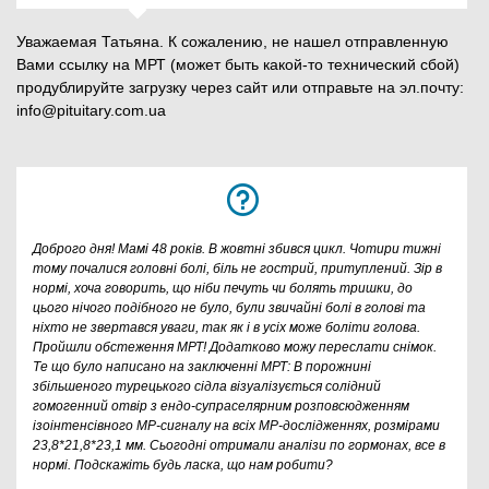
Уважаемая Татьяна. К сожалению, не нашел отправленную
Вами ссылку на МРТ (может быть какой-то технический сбой)
продублируйте загрузку через сайт или отправьте на эл.почту:
info@pituitary.com.ua
Доброго дня! Мамі 48 років. В жовтні збився цикл. Чотири тижні
тому почалися головні болі, біль не гострий, притуплений. Зір в
нормі, хоча говорить, що ніби печуть чи болять тришки, до
цього нічого подібного не було, були звичайні болі в голові та
ніхто не звертався уваги, так як і в усіх може боліти голова.
Пройшли обстеження МРТ! Додатково можу переслати снімок.
Те що було написано на заключенні МРТ: В порожнині
збільшеного турецького сідла візуалізується солідний
гомогенний отвір з ендо-супраселярним розповсюдженням
ізоінтенсівного МР-сигналу на всіх МР-дослідженнях, розмірами
23,8*21,8*23,1 мм. Сьогодні отримали аналізи по гормонах, все в
нормі. Подскажіть будь ласка, що нам робити?