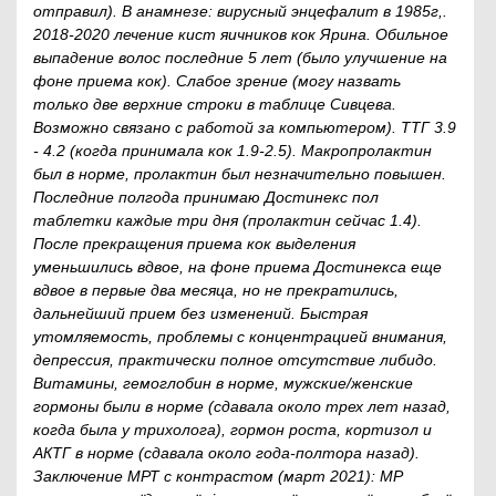
отправил). В анамнезе: вирусный энцефалит в 1985г,.
2018-2020 лечение кист яичников кок Ярина. Обильное
выпадение волос последние 5 лет (было улучшение на
фоне приема кок). Слабое зрение (могу назвать
только две верхние строки в таблице Сивцева.
Возможно связано с работой за компьютером). ТТГ 3.9
- 4.2 (когда принимала кок 1.9-2.5). Макропролактин
был в норме, пролактин был незначительно повышен.
Последние полгода принимаю Достинекс пол
таблетки каждые три дня (пролактин сейчас 1.4).
После прекращения приема кок выделения
уменьшились вдвое, на фоне приема Достинекса еще
вдвое в первые два месяца, но не прекратились,
дальнейший прием без изменений. Быстрая
утомляемость, проблемы с концентрацией внимания,
депрессия, практически полное отсутствие либидо.
Витамины, гемоглобин в норме, мужские/женские
гормоны были в норме (сдавала около трех лет назад,
когда была у трихолога), гормон роста, кортизол и
АКТГ в норме (сдавала около года-полтора назад).
Заключение МРТ с контрастом (март 2021): МР