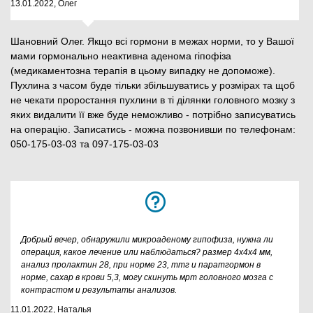
13.01.2022, Олег
Шановний Олег. Якщо всі гормони в межах норми, то у Вашої
мами гормонально неактивна аденома гіпофіза
(медикаментозна терапія в цьому випадку не допоможе).
Пухлина з часом буде тільки збільшуватись у розмірах та щоб
не чекати проростання пухлини в ті ділянки головного мозку з
яких видалити її вже буде неможливо - потрібно записуватись
на операцію. Записатись - можна позвонивши по телефонам:
050-175-03-03 та 097-175-03-03
Добрый вечер, обнаружили микроаденому гипофиза, нужна ли
операция, какое лечение или наблюдаться? размер 4х4х4 мм,
анализ пролактин 28, при норме 23, ттг и паратгормон в
норме, сахар в крови 5,3, могу скинуть мрт головного мозга с
контрастом и результаты анализов.
11.01.2022, Наталья