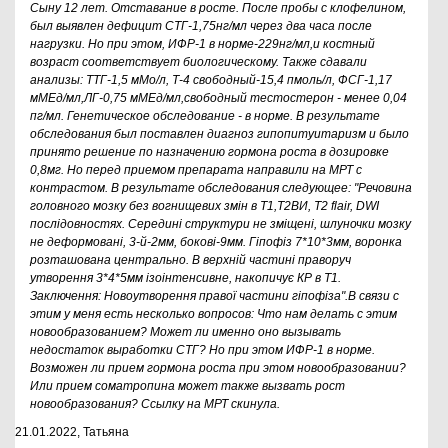
Сыну 12 лет. Отставание в росте. После пробы с клофелином,
был выявлен дефицит СТГ-1,75нг/мл через два часа после
нагрузки. Но при этом, ИФР-1 в норме-229нг/мл,и костный
возраст соответствует биологическому. Также сдавали
анализы: ТТГ-1,5 мМо/л, Т-4 свободный-15,4 пмоль/л, ФСГ-1,17
мМЕд/мл,ЛГ-0,75 мМЕд/мл,свободный тестостерон - менее 0,04
пг/мл. Генетическое обследование - в норме. В результате
обследования был поставлен диагноз гипопитуитаризм и было
принято решение по назначению гормона роста в дозировке
0,8мг. Но перед приемом препарата направили на МРТ с
контрастом. В результате обследования следующее: "Речовина
головного мозку без вогнищевих змін в Т1,Т2ВИ, Т2 flair, DWI
послідовностях. Середині структури не зміщені, шлуночки мозку
не деформовані, 3-й-2мм, бокові-9мм. Гіпофіз 7*10*3мм, воронка
розташована центрально. В верхній частині праворуч
утворення 3*4*5мм ізоінтенсивне, накопичує КР в Т1.
Заключення: Новоутворення правої частини гіпофіза".В связи с
этим у меня есть несколько вопросов: Что нам делать с этим
новообразованием? Может ли именно оно вызывать
недостаток выработки СТГ? Но при этом ИФР-1 в норме.
Возможен ли прием гормона роста при этом новообразовании?
Или прием соматропина может также вызвать рост
новообразования? Ссылку на МРТ скинула.
21.01.2022, Татьяна