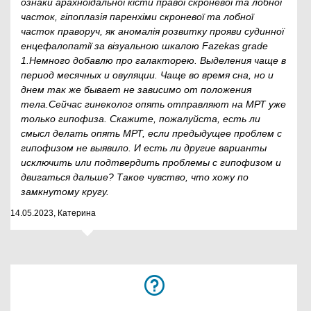
ознаки арахноїдальної кісти правої скроневої та лобної
часток, гіпоплазія паренхіми скроневої та лобної
часток праворуч, як аномалія розвитку прояви судинної
енцефалопатії за візуальною шкалою Fazekas grade
1.Немного добавлю про галакторею. Выделения чаще в
период месячных и овуляции. Чаще во время сна, но и
днем так же бывает не зависимо от положения
тела.Сейчас гинеколог опять отправляют на МРТ уже
только гипофиза. Скажите, пожалуйста, есть ли
смысл делать опять МРТ, если предыдущее проблем с
гипофизом не выявило. И есть ли другие варианты
исключить или подтвердить проблемы с гипофизом и
двигаться дальше? Такое чувство, что хожу по
замкнутому кругу.
14.05.2023, Катерина