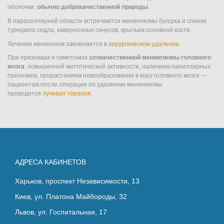
Менингиома
оболочки,
обычно доброкачественной природы
.
В параселлярной области встречаются менингиомы бугорка и спинки
турецкого седла, кавернозных синусов, крыльев основной кости.
Лечение менингиом заключается в
хирургическом удалении
.
При признаках и симптомах
злокачественной менингиомы головного
мозга
: повышенной митотической активности, наличием папиллярных
признаков, прорастанием новообразования в кору головного мозга —
пациентам после операции по удалению менингиомы
проводится
лучевая терапия
.
АДРЕСА КАБИНЕТОВ
Харьков, проспект Независимости, 13
Киев, ул. Платона Майбороды, 32
Львов, ул. Госпитальная, 17