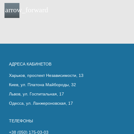
a
w
o
o
arrow_forward
c
i
u
o
e
t
t
g
b
t
u
l
o
e
b
e
o
r
e
+
k
АДРЕСА КАБИНЕТОВ
Харьков, проспект Независимости, 13
Киев, ул. Платона Майбороды, 32
Львов, ул. Госпитальная, 17
Одесса, ул. Ланжероновская, 17
ТЕЛЕФОНЫ
+38 (050) 175-03-03