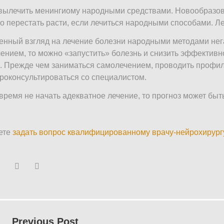
вылечить менингиому народными средствами. Новообразова
о перестать расти, если лечиться народными способами. 
нный взгляд на лечение болезни народными методами нега
ением, то можно «запустить» болезнь и снизить эффектив
. Прежде чем заниматься самолечением, проводить профил
роконсультироваться со специалистом.
время не начать адекватное лечение, то прогноз может бы
ете
задать вопрос квалифицированному врачу-нейрохирург
book
Twitter
Youtube
Google+
вигация
Previous Post