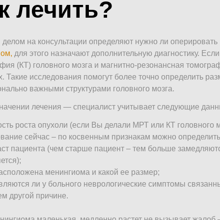
к лечить?
делом на консультации определяют нужно ли оперировать 
ом,
для этого назначают дополнительную диагностику. Есл
фия (КТ) головного мозга и магнитно-резонансная томогра
. Такие исследования помогут более точно определить ра
нально важными структурами головного мозга.
начении лечения — специалист учитывает следующие данн
сть роста опухоли (если Вы делали МРТ или КТ головного м
вание сейчас – по косвенным признакам можно определить 
ст пациента (чем старше пациент – тем больше замедляютс
ется);
асположена менингиома и какой ее размер;
ляются ли у больного неврологические симптомы связанн
ем другой причине.
нингиома маленькая, медленно растет не вызывает жалоб –