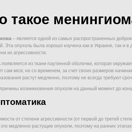
о такое менингиом
иома
– является одной из самых распространенных добро
й. Эта опухоль была хорошо изучена как в Украине, так и в
ени их агрессивности.
 появляется из ткани паутинной оболочки, которая окружает
т сам мозг, но со временем, за счет своих размеров начин
азования растут медленно, поэтому не всегда требуют сро
причины возникновения опухоли на данный момент до конц
птоматика
имости от степени агрессивности (от первой до третей степ
это медленно растущие опухоли, поэтому на ранних этапах