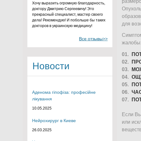
размеро
Хочу выразить огромную благодарность,
Опухоль
доктору Дмитрию Сергеевичу! Это
прекрасный специалист, мастер своего
образов
дела! Рекомендую! И побольше бы таких
для воз
докторов в украинскую медицину!
Симптом
Все отзывы>>
жалобы
ПО
ПР
Новости
МО
ОЩ
ПО
ЧА
Аденома гіпофіза: професійне
лікування
ПО
10.05.2025
Если Вы
Нейрохирург в Киеве
или иск
веществ
26.03.2025