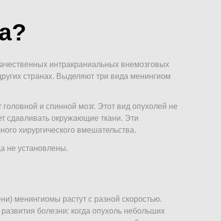
а
?
качественных интракраниальных внемозговых
 других странах. Выделяют три вида менингиом
 головной и спинной мозг. Этот вид опухолей не
ает сдавливать окружающие ткани. Эти
чного хирургического вмешательства.
а не установлены.
ени) менингиомы растут с разной скоростью.
 развития болезни: когда опухоль небольших