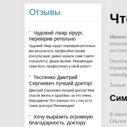
Отзывы
Чт
Чудовий лікар хірург,
Менинг
перевірив ретельно
опухоле
Чудовий лікар хірург, перевірив ретельно
по степ
мої результати, професійно провів
консультацію, давно шукала саме такого
Опухоль
спеціаліста. Дякую велике. Рекомендую
саме його, професіонал у своїй роботі.
поражае
новообр
Тесленко Дмитрий
Сергеевич лучший доктор!
Точные 
Дмитрий Сергеевич лучший доктор! Мне
Сим
спасли жизнь и здоровье, за что очень
благодарна! Это хорошо что у нас есть
такие доктора! Рекомендую!
В завис
Хочу выразить огромную
Обычно 
благодарность, доктору