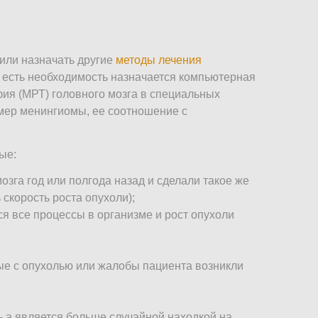
или назначать другие
методы лечения
и есть необходимость назначается компьютерная
фия (МРТ) головного мозга в специальных
змер менингиомы, ее соотношение с
ые:
озга год или полгода назад и сделали такое же
скорость роста опухоли);
я все процессы в организме и рост опухоли
ые с опухолью или жалобы пациента возникли
 а является больше случайной находкой на