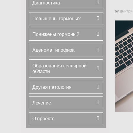
Диагностика
by
Дмитри
Повышены гормоны?
Понижены гормоны?
Аденома гипофиза
Образования селлярной
области
Другая патология
Лечение
О проекте