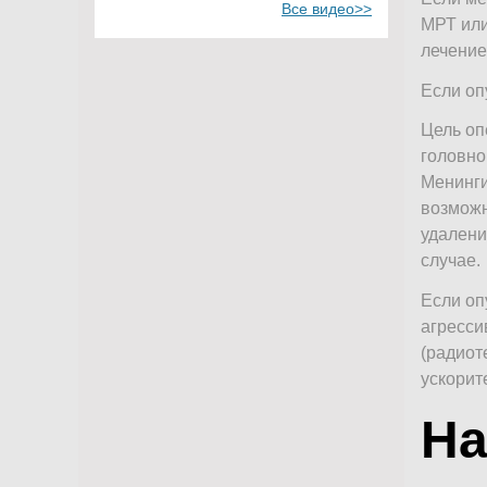
Все видео>>
МРТ или
лечение
Если оп
Цель оп
головно
Менинги
возможн
удалени
случае.
Если оп
агресси
(радиот
ускорит
На