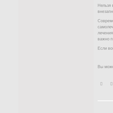
Нельзя 
внезапн
Совреме
самолеч
лечения
важно п
Если во
Вы мож
Face
На