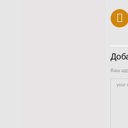
по
за
Доб
Ваш адр