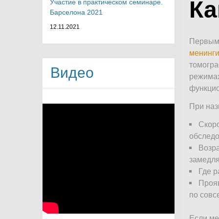
Ка
Участие в практическом семинаре.
Барселона 2021
12.11.2021
Первым 
менинги
томогра
Видео
режимах
функцио
При наз
Скоро
обследо
Возра
замедля
Где р
Прояв
по совс
Если ме