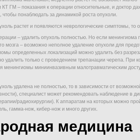
 КТ ГМ – показания к операции относительные, и доктор д
, чтобы понаблюдать за динамикой роста опухоли.
ухоль растет и появляются неврологические симптомы, то 
ерации – удалить опухоль полностью. Но если менингиома
го мозга – возможно неполное удаление опухоли для пред
омы определенных локализаций можно удалить без разреза
о удалить только с проведением трепанации черепа. При к
я менингиомы миниинвазивным малотравматическим досту
ухоль удалена не полностью, то в зависимости от возможной
вности), специалист может рекомендовать наблюдение в д
ерапии/радиохирургии). К аппаратам на которых можно про
ель, гамма-нож, кибер-нож и много других.
родная медицина