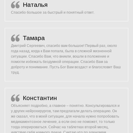
Наталья
Спасибо большое за быстрый и понятный ответ.
Тамара
Дмитрий Сергеевич, спасибо вам большое! Первый раз, около
года назад, когда к Вам попала, была в сложной жизненной
ситуации. Спасибо Вам, что вникли, вошли в положение и
помогли избежать бездумной операции. Спасибо Вам за
доброту и понимание. Пусть Бог Вам воздаст и благословит Ваш
труд.
Константин
Объясняет подробно, а главное – понятно. Консультировался и
у других нейрохирургов, там предлагали делать операцию. Он
же сказал, что в моей ситуации, для начала нужно попробовать
медикаментозное лечение, а если оно не поможет, то только
тогда оперироваться. Сейчас на таблетках второй месяц,
чувствую себя намного лучше. Считаю что по аденомам