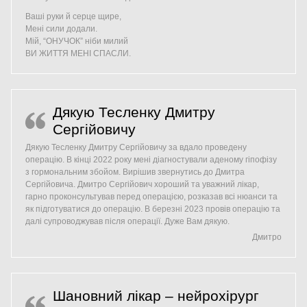
Ваші руки й серце щире,
Мені сили додали.
Мій, “ОНУЧОК” ніби милий
ВИ ЖИТТЯ МЕНІ СПАСЛИ.
Дякую Тесленку Дмитру
Сергійовичу
Дякую Тесленку Дмитру Сергійовичу за вдало проведену
операцію. В кінці 2022 року мені діагностували аденому гіпофізу
з гормональним збойом. Вирішив звернутись до Дмитра
Сергійовича. Дмитро Сергійович хороший та уважний лікар,
гарно проконсультував перед операцією, розказав всі нюанси та
як підготуватися до операцію. В березні 2023 провів операцію та
далі супроводжував після операції. Дуже Вам дякую.
Дмитро
Шановний лікар – нейрохірург