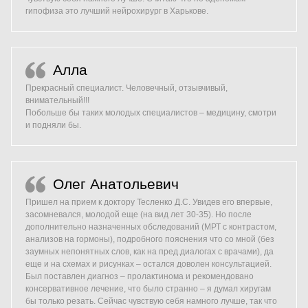
гипофиза это лучший нейрохирург в Харькове.
Алла
Прекрасный специалист. Человечный, отзывчивый,
внимательный!!!
Побольше бы таких молодых специалистов – медицину, смотри
и подняли бы.
Олег Анатольевич
Пришел на прием к доктору Тесленко Д.С. Увидев его впервые,
засомневался, молодой еще (на вид лет 30-35). Но после
дополнительно назначенных обследований (МРТ с контрастом,
анализов на гормоны), подробного пояснения что со мной (без
заумных непонятных слов, как на пред.диалогах с врачами), да
еще и на схемах и рисунках – остался доволен консультацией.
Был поставлен диагноз – пролактинома и рекомендовано
консервативное лечение, что было странно – я думал хиругам
бы только резать. Сейчас чувствую себя намного лучше, так что