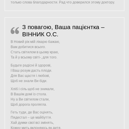
только слова благодарности. Рад что доверился этому доктору.
З повагою, Ваша пацієнтка –
ВІННИК О.С.
В Новий рік мій лікарю бажаю,
Вам добитися всього.
Стать світилом в цьому краю,
Та й у всьому світі-, для того.
Будьте радісні й здорові,
І Ваш розум дасть плоди.
Для Вас щастя і любові,
Щоб не знали Ви біди.
Хліб і сіль щоб не зникали,
В Вашім домі із стола.
Ну а Ви світилом стали,
Щоб дорога пролягла.
Геть туди, де Вас оцінять,
Пядестал – це майбуття.
Хай думки свої всі змінять,
Кожну мить вклоняюсь як дитя.