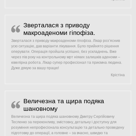
Зверталася з приводу
макроаденоми гіпофіза.
Зверталася з приводу макроаденоми гіпофіза. Лікар розʼяснив
усю ситуацію, дав варіанти лікування. Було прийнято рішення
оперувати. Операція пройшла успішно, без ускладнень. Вже
через пів року на контрольному мрт ніяких залишків аденоми –
ювелірна робота. Лікар супер професіонал та приємна людина.
Дуже дякую за вашу працю!
Крістіна
Величезна та щира подяка
шановному
Величезна та щира подяка шановному Дмитру Сергійовичу
Тесленко за переконливу, змістовну, детальну і доступну для
розуміння непрофесіонала консультацію та детально проведену
підготовку до операції, а головне – за вчасно, швидко та