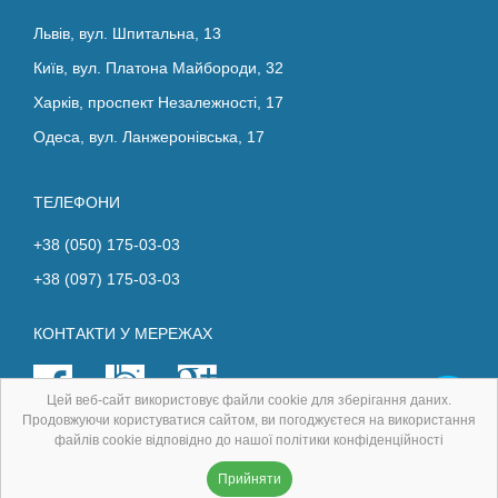
Львів, вул. Шпитальна, 13
Київ, вул. Платона Майбороди, 32
Харків, проспект Незалежності, 17
Одеса, вул. Ланжеронівська, 17
ТЕЛЕФОНИ
+38 (050) 175-03-03
+38 (097) 175-03-03
КОНТАКТИ У МЕРЕЖАХ
Цей веб-сайт використовує файли cookie для зберігання даних.
Продовжуючи користуватися сайтом, ви погоджуєтеся на використання
файлів cookie відповідно до нашої політики конфіденційності
Авторські права захищені.
Прийняти
Розробка
і
просування
- Digital-agency FreshIT