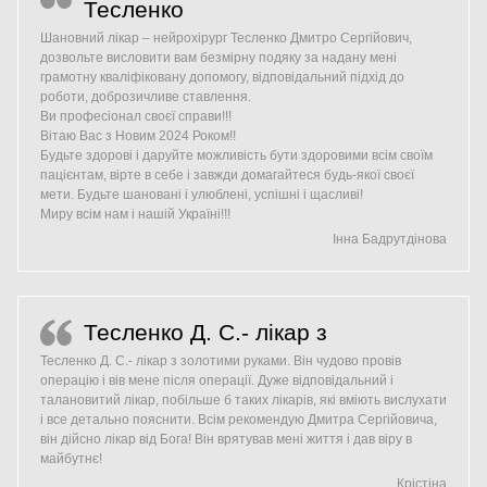
Тесленко
Шановний лікар – нейрохірург Тесленко Дмитро Сергійович,
дозвольте висловити вам безмірну подяку за надану мені
грамотну кваліфіковану допомогу, відповідальний підхід до
роботи, доброзичливе ставлення.
Ви професіонал своєї справи!!!
Вітаю Вас з Новим 2024 Роком!!
Будьте здорові і даруйте можливість бути здоровими всім своїм
пацієнтам, вірте в себе і завжди домагайтеся будь-якої своєї
мети. Будьте шановані і улюблені, успішні і щасливі!
Миру всім нам і нашій Україні!!!
Інна Бадрутдінова
Тесленко Д. С.- лікар з
Тесленко Д. С.- лікар з золотими руками. Він чудово провів
операцію і вів мене після операції. Дуже відповідальний і
талановитий лікар, побільше б таких лікарів, які вміють вислухати
і все детально пояснити. Всім рекомендую Дмитра Сергійовича,
він дійсно лікар від Бога! Він врятував мені життя і дав віру в
майбутнє!
Крістіна