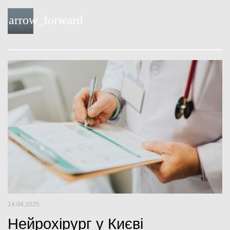
a
w
o
o
arrow_forward
c
i
u
o
e
t
t
g
b
t
u
l
o
e
b
e
o
r
e
+
k
14.04.2025
Нейрохірург у Києві