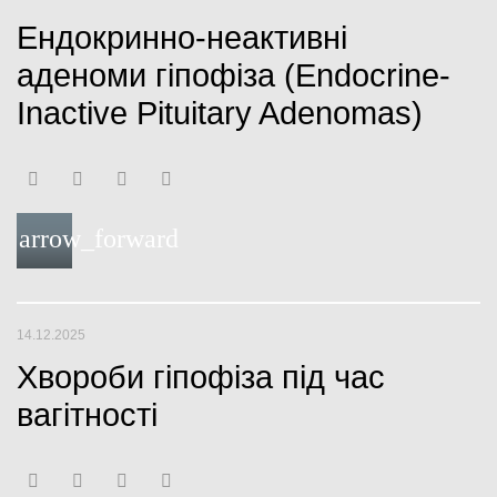
СТАТТІ
Ендокринно-неактивні
аденоми гіпофіза (Endocrine-
Inactive Pituitary Adenomas)
F
T
Y
G
a
w
o
o
arrow_forward
c
i
u
o
e
t
t
g
b
t
u
l
14.12.2025
o
e
b
e
Хвороби гіпофіза під час
o
r
e
+
вагітності
k
F
T
Y
G