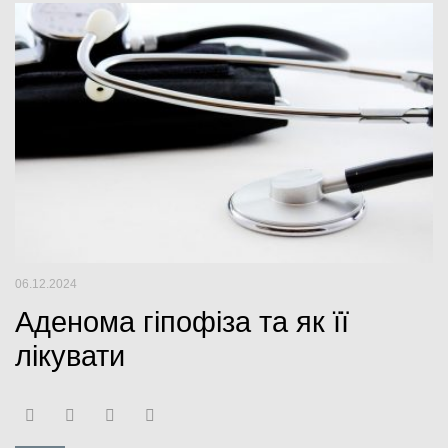
o
e
b
e
o
r
e
+
k
06.12.2024
Аденома гіпофіза та як її
лікувати
F
T
Y
G
a
w
o
o