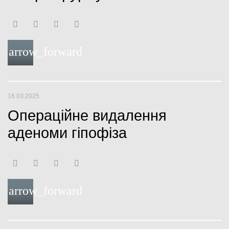
F
T
Y
G
a
w
o
o
arrow_forward
c
i
u
o
e
t
t
g
b
t
u
l
16.03.2025
o
e
b
e
Операційне видалення
o
r
e
+
аденоми гіпофіза
k
F
T
Y
G
a
w
o
o
arrow_forward
c
i
u
o
e
t
t
g
b
t
u
l