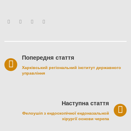
Facebook
Twitter
Youtube
Google+
Навігація
записів
Попередня стаття
Харківський регіональний інститут державного
управління
Наступна стаття
Фелоушіп з ендоскопічної ендоназальной
хірургії основи черепа