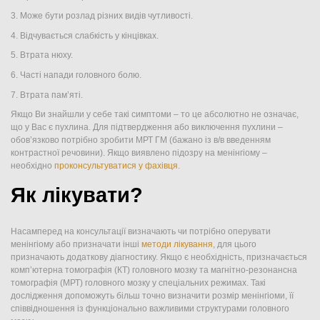
3. Може бути розлад різних видів чутливості.
4. Відчувається слабкість у кінцівках.
5. Втрата нюху.
6. Часті напади головного болю.
7. Втрата пам’яті.
Якщо Ви знайшли у себе такі симптоми – то це абсолютно не означає,
що у Вас є пухлина. Для підтвердження або виключення пухлини –
обов’язково потрібно зробити МРТ ГМ (бажано із в/в введенням
контрастної речовини). Якщо виявлено підозру на менінгіому –
необхідно
проконсультуватися у фахівця
.
Як лікувати?
Насамперед на консультації визначають чи потрібно оперувати
менінгіому або призначати інші
методи лікування
, для цього
призначають додаткову діагностику. Якщо є необхідність, призначається
комп’ютерна томографія (КТ) головного мозку та магнітно-резонансна
томографія (МРТ) головного мозку у спеціальних режимах. Такі
дослідження допоможуть більш точно визначити розмір менінгіоми, її
співвідношення із функціонально важливими структурами головного