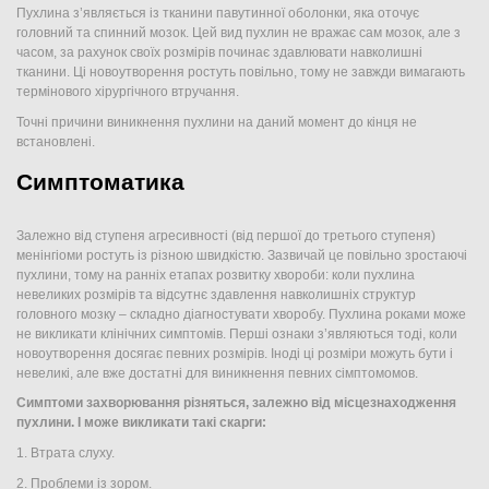
Пухлина з’являється із тканини павутинної оболонки, яка оточує
головний та спинний мозок. Цей вид пухлин не вражає сам мозок, але з
часом, за рахунок своїх розмірів починає здавлювати навколишні
тканини. Ці новоутворення ростуть повільно, тому не завжди вимагають
термінового хірургічного втручання.
Точні причини виникнення пухлини на даний момент до кінця не
встановлені.
С
имптоматика
Залежно від ступеня агресивності (від першої до третього ступеня)
менінгіоми ростуть із різною швидкістю. Зазвичай це повільно зростаючі
пухлини, тому на ранніх етапах розвитку хвороби: коли пухлина
невеликих розмірів та відсутнє здавлення навколишніх структур
головного мозку – складно діагностувати хворобу. Пухлина роками може
не викликати клінічних симптомів. Перші ознаки з’являються тоді, коли
новоутворення досягає певних розмірів. Іноді ці розміри можуть бути і
невеликі, але вже достатні для виникнення певних сімптомомов.
Симптоми захворювання різняться, залежно від місцезнаходження
пухлини. І може викликати такі скарги:
1. Втрата слуху.
2. Проблеми із зором.