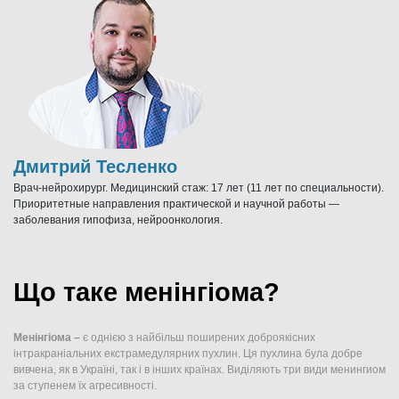
Дмитрий Тесленко
Врач-нейрохирург. Медицинский стаж: 17 лет (11 лет по специальности).
Приоритетные направления практической и научной работы —
заболевания гипофиза, нейроонкология.
Що таке менінгіома?
Менінгіома –
є однією з найбільш поширених доброякісних
інтракраніальних екстрамедулярних пухлин. Ця пухлина була добре
вивчена, як в Україні, так і в інших країнах. Виділяють три види менингиом
за ступенем їх агресивності.