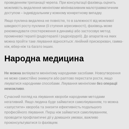
проведенням трепанації черепа. При консультації фахівець оцінить
можливість видалення менінгіоми мініінвазивним малотравматичним
доступом – індивідуальним у кожному конкретному випадку.
Якщо пухлина видалена не повністю, то в залежності від можливої ​​
швидкості росту пухлини (її ступеня агресивності), фахівець може
рекомендувати спостереження в динаміці або застосовує метод
променевої терапії (радіотерапії / радіохірургії). До апаратів на яких
можна пройти таке лікування відносяться: лінійний прискорювач, гамма-
ніж, кібер-ніж та багато інших.
Народна медицина
Не можна
вилікувати менінгіому народними засобами. Новоутворення
не може самостійно зникнути або раптово перестати рости, якщо
лікуватися народними способами. Лікування менінгіоми
без операції
неможливо
.
Сучасний погляд на лікування хвороби народними методами
негативний. Якщо людина буде займатися самолікуванням, то можна
«запустити» хвороба та знизити ефективність подальшого
професійного лікування. Перш ніж займатися самолікуванням,
проводити профілактичні дії у домашніх умовах, важливо
проконсультуватися із фахівцем.