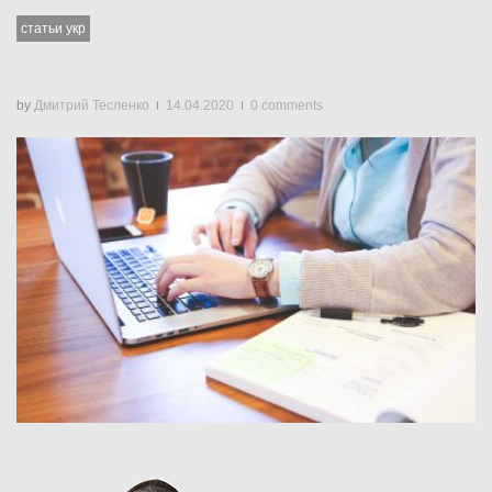
статьи укр
by
Дмитрий Тесленко
14.04.2020
0 comments