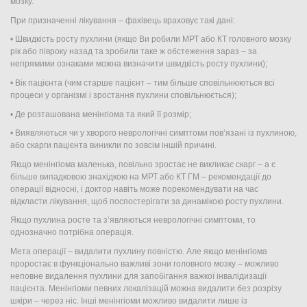
мозку.
При призначенні лікування – фахівець враховує такі дані:
• Швидкість росту пухлини (якщо Ви робили МРТ або КТ головного мозку
рік або півроку назад та зробили таке ж обстеження зараз – за
непрямими ознаками можна визначити швидкість росту пухлини);
• Вік пацієнта (чим старше пацієнт – тим більше сповільнюються всі
процеси у організмі і зростання пухлини сповільнюється);
• Де розташована менінгіома та який її розмір;
• Виявляються чи у хворого неврологічні симптоми пов’язані із пухлиною,
або скарги пацієнта виникли по зовсім іншій причині.
Якщо менінгіома маленька, повільно зростає не викликає скарг – а є
більше випадковою знахідкою на МРТ або КТ ГМ – рекомендації до
операції відносні, і доктор навіть може порекомендувати на час
відкласти лікування, щоб поспостерігати за динамікою росту пухлини.
Якщо пухлина росте та з’являються неврологічні симптоми, то
однозначно потрібна операція.
Мета операції – видалити пухлину повністю. Але якщо менінгіома
проростає в функціонально важливі зони головного мозку – можливо
неповне видалення пухлини для запобігання важкої інвалідизації
пацієнта. Менінгіоми певних локалізацій можна видалити без розрізу
шкіри – через ніс. Інші менінгіоми можливо видалити лише із