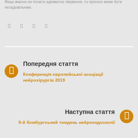
Якщо вчасно не почати адекватне лікування, то прогноз може бути
незадовільним.
Facebook
Twitter
Youtube
Google+
Навігація
записів
Попередня стаття
Конференція європейської асоціації
нейрохірургів 2019
Наступна стаття
9-й Хомбургський тиждень нейроендоскопії