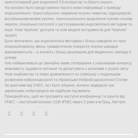
пристосований для ендоскопії УЗ-аспіратор та багато іншого.
На конгресі було представлено багато нової інформації з приводу
ендоскопічного транстубусного лікування інсульт-гематом, гідроцефалії,
внутрішньомозкових пухлин, трансназального видалення пухлин основи
черепа, спінальної патології з застосуванням ендоскопічної методики та
інше. Нові “keyhole” доступи та нові моделі інструментів для “keyhole”
хірургії.
Було визначено, що ендоскопічна методика є більш швидкою по часу
операції/наркозу, менш травматичною (пацієнти значно швидше
відновлюються) – а значить і більш дешевшою для медичного закладу в
цілому.
Але найважливіше це звичайно живе спілкування з учасниками конгресу,
можливість задавати питання та дискутувати з колегами з усього світу.
Нові знайомства та певні домовленості по співпраці з подальшим
розвитком нейроендоскопії та Української НейроЕндоскопічної Спілки.
За грантами від УНЕС, як і було обіцяно, конгрес відвідали три
українських нейрохірурга які підійшли під вимоги.
Приєднуйтесь, щоб не прогавити наступні конференції та гранти від
УНЕС – наступний конгрес (11th IFNE) через 2 роки в м.Грац, Австрія.
Facebook
Twitter
Youtube
Google+