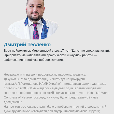
Дмитрий Тесленко
Врач-нейрохирург. Медицинский стаж: 17 лет (11 лет по специальности).
Приоритетные направления практической и научной работы —
заболевания гипофиза, нейроонкология.
Незважаючи ні на що – продовжуємо вдосконалюватись.
Дякуючи ЗСУ та адміністрації ДУ “Інститут нейрохірургії
ім.акад.А.П.Ромоданова НАМН України” – подолавши шлях туди-назад
приблизно в 30 000 км – вдалось відвідати один із самих очікуваних
конгресів з нейроендосокопії, який відбувся в Сінгапурі – 10th IFNE World
Congress of Neuroendoscopy, на якому було представлено і наше
дослідження.
На пре-конгрес кадавер-курсі було опробувано гнучний ендоскоп, який
дуже зручно використовувати для внутрішньошлуночкової хірургії;